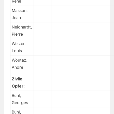
Rene
Masson,
Jean
Neidhardt,
Pierre
Welzer,
Louis
Woutaz,
Andre
Zivile
Opfer:
Buhl,
Georges
Buhl,