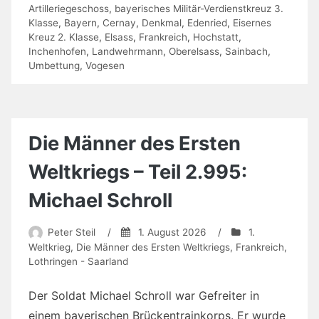
Artilleriegeschoss
,
bayerisches Militär-Verdienstkreuz 3.
Klasse
,
Bayern
,
Cernay
,
Denkmal
,
Edenried
,
Eisernes
Kreuz 2. Klasse
,
Elsass
,
Frankreich
,
Hochstatt
,
Inchenhofen
,
Landwehrmann
,
Oberelsass
,
Sainbach
,
Umbettung
,
Vogesen
Die Männer des Ersten
Weltkriegs – Teil 2.995:
Michael Schroll
Peter Steil
/
1. August 2026
/
1.
Weltkrieg
,
Die Männer des Ersten Weltkriegs
,
Frankreich
,
Lothringen - Saarland
Der Soldat Michael Schroll war Gefreiter in
einem bayerischen Brückentrainkorps. Er wurde