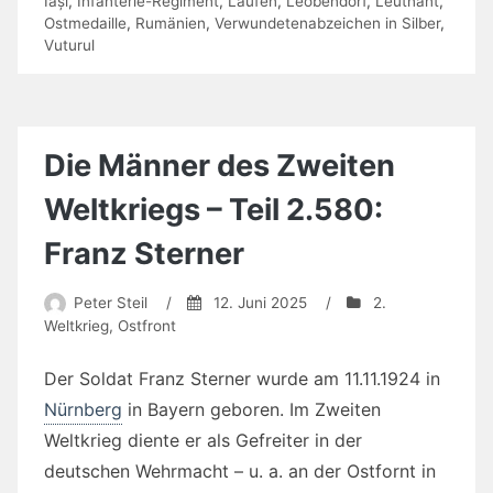
Iași
,
Infanterie-Regiment
,
Laufen
,
Leobendorf
,
Leutnant
,
Ostmedaille
,
Rumänien
,
Verwundetenabzeichen in Silber
,
Vuturul
Die Männer des Zweiten
Weltkriegs – Teil 2.580:
Franz Sterner
Peter Steil
/
12. Juni 2025
/
2.
Weltkrieg
,
Ostfront
Der Soldat Franz Sterner wurde am 11.11.1924 in
Nürnberg
in Bayern geboren. Im Zweiten
Weltkrieg diente er als Gefreiter in der
deutschen Wehrmacht – u. a. an der Ostfornt in