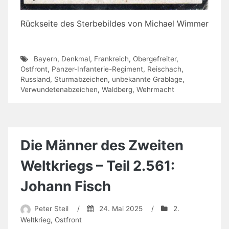
Rückseite des Sterbebildes von Michael Wimmer
Bayern
,
Denkmal
,
Frankreich
,
Obergefreiter
,
Ostfront
,
Panzer-Infanterie-Regiment
,
Reischach
,
Russland
,
Sturmabzeichen
,
unbekannte Grablage
,
Verwundetenabzeichen
,
Waldberg
,
Wehrmacht
Die Männer des Zweiten
Weltkriegs – Teil 2.561:
Johann Fisch
Peter Steil
/
24. Mai 2025
/
2.
Weltkrieg
,
Ostfront