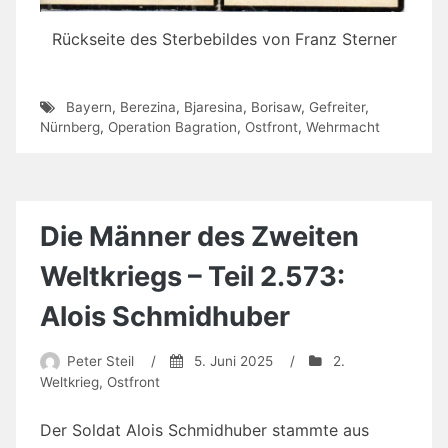
Rückseite des Sterbebildes von Franz Sterner
Bayern
,
Berezina
,
Bjaresina
,
Borisaw
,
Gefreiter
,
Nürnberg
,
Operation Bagration
,
Ostfront
,
Wehrmacht
Die Männer des Zweiten
Weltkriegs – Teil 2.573:
Alois Schmidhuber
Peter Steil
/
5. Juni 2025
/
2.
Weltkrieg
,
Ostfront
Der Soldat Alois Schmidhuber stammte aus