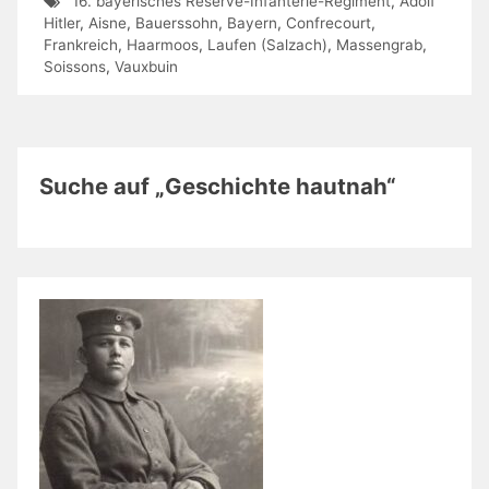
16. bayerisches Reserve-Infanterie-Regiment
,
Adolf
Hitler
,
Aisne
,
Bauerssohn
,
Bayern
,
Confrecourt
,
Frankreich
,
Haarmoos
,
Laufen (Salzach)
,
Massengrab
,
Soissons
,
Vauxbuin
Suche auf „Geschichte hautnah“