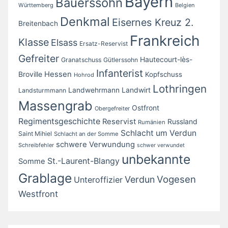
Bayern
Bauerssohn
Württemberg
Belgien
Denkmal
Eisernes Kreuz 2.
Breitenbach
Frankreich
Klasse
Elsass
Ersatz-Reservist
Gefreiter
Hautecourt-lès-
Granatschuss
Gütlerssohn
Infanterist
Broville
Hessen
Kopfschuss
Hohrod
Lothringen
Landwirt
Landwehrmann
Landsturmmann
Massengrab
Ostfront
Obergefreiter
Regimentsgeschichte
Reservist
Russland
Rumänien
Schlacht um Verdun
Saint Mihiel
Schlacht an der Somme
schwere Verwundung
Schreibfehler
schwer verwundet
unbekannte
St.-Laurent-Blangy
Somme
Grablage
Vogesen
Verdun
Unteroffizier
Westfront