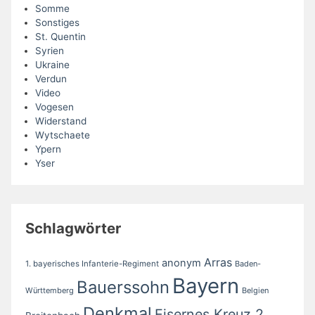
Somme
Sonstiges
St. Quentin
Syrien
Ukraine
Verdun
Video
Vogesen
Widerstand
Wytschaete
Ypern
Yser
Schlagwörter
Arras
anonym
1. bayerisches Infanterie-Regiment
Baden-
Bayern
Bauerssohn
Württemberg
Belgien
Denkmal
Eisernes Kreuz 2.