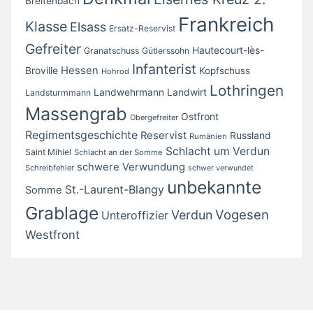
Breitenbach
Frankreich
Klasse
Elsass
Ersatz-Reservist
Gefreiter
Hautecourt-lès-
Granatschuss
Gütlerssohn
Infanterist
Broville
Hessen
Kopfschuss
Hohrod
Lothringen
Landwirt
Landwehrmann
Landsturmmann
Massengrab
Ostfront
Obergefreiter
Regimentsgeschichte
Reservist
Russland
Rumänien
Schlacht um Verdun
Saint Mihiel
Schlacht an der Somme
schwere Verwundung
Schreibfehler
schwer verwundet
unbekannte
St.-Laurent-Blangy
Somme
Grablage
Vogesen
Verdun
Unteroffizier
Westfront