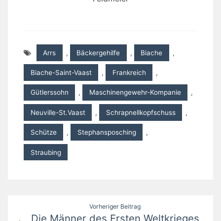
Arrs
,
Bäckergehilfe
,
Biache
,
Biache-Saint-Vaast
,
Frankreich
,
Gütlerssohn
,
Maschinengewehr-Kompanie
,
Neuville-St.Vaast
,
Schrapnellkopfschuss
,
Schütze
,
Stephansposching
,
Straubing
Beitragsnavigation
Vorheriger Beitrag
Die Männer des Ersten Weltkrieges