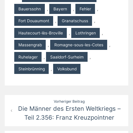
Bauerssohn
,
Bayern
,
Fehler
,
Fort Douaumont
,
Granatschuss
,
Hautecourt-lès-Broville
,
Lothringen
,
Massengrab
,
Romagne-sous-les-Cotes
,
Ruhelager
,
Saaldorf-Surheim
,
Steinbrünning
,
Volksbund
Beitragsnavigation
Vorheriger Beitrag
Die Männer des Ersten Weltkriegs –
Teil 2.356: Franz Kreuzpointner