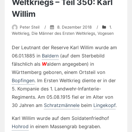
Weltkriegs – Teil 350: Karl
Willim
Peter Steil
/
8. Dezember 2018
/
1.
Weltkrieg
,
Die Männer des Ersten Weltkriegs
,
Vogesen
Der Leutnant der Reserve Karl Willim wurde am
06.01.1885 in
Baldern
(auf dem Sterbebild
fälschlich als
W
aldern angegeben) in
Württemberg geboren, einem Ortsteil von
Bopfingen
. Im Ersten Weltkrieg diente er in der
5. Kompanie des 1. Landwehr-Infanterie-
Regiments. Am 05.08.1915 fiel er im Alter von
30 Jahren am
Schratzmännele
beim
Lingekopf
.
Karl Willim wurde auf dem Soldatenfriedhof
Hohrod
in einem Massengrab begraben.