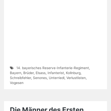
14. bayerisches Reserve-Infanterie-Regiment
,
Bayern
,
Brüder
,
Elsass
,
Infanterist
,
Kollnburg
,
Schreibfehler
,
Senones
,
Unterriedl
,
Verlustlisten
,
Vogesen
Die Männer des Ersten