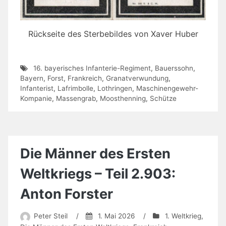
Rückseite des Sterbebildes von Xaver Huber
16. bayerisches Infanterie-Regiment
,
Bauerssohn
,
Bayern
,
Forst
,
Frankreich
,
Granatverwundung
,
Infanterist
,
Lafrimbolle
,
Lothringen
,
Maschinengewehr-
Kompanie
,
Massengrab
,
Moosthenning
,
Schütze
Die Männer des Ersten
Weltkriegs – Teil 2.903:
Anton Forster
Peter Steil
/
1. Mai 2026
/
1. Weltkrieg
,