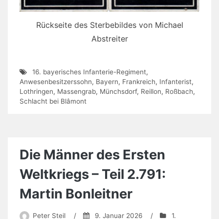
Rückseite des Sterbebildes von Michael
Abstreiter
16. bayerisches Infanterie-Regiment
,
Anwesenbesitzerssohn
,
Bayern
,
Frankreich
,
Infanterist
,
Lothringen
,
Massengrab
,
Münchsdorf
,
Reillon
,
Roßbach
,
Schlacht bei Blâmont
Die Männer des Ersten
Weltkriegs – Teil 2.791:
Martin Bonleitner
Peter Steil
/
9. Januar 2026
/
1.