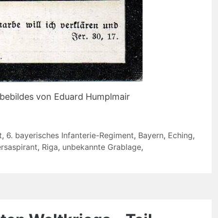
rbebildes von Eduard Humplmair
t
,
6. bayerisches Infanterie-Regiment
,
Bayern
,
Eching
,
ersaspirant
,
Riga
,
unbekannte Grablage
,