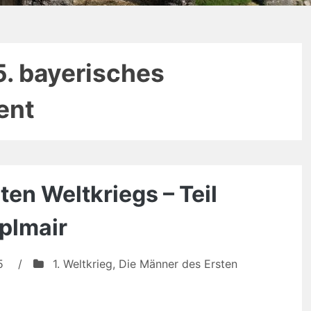
5. bayerisches
ent
en Weltkriegs – Teil
plmair
5
/
1. Weltkrieg
,
Die Männer des Ersten