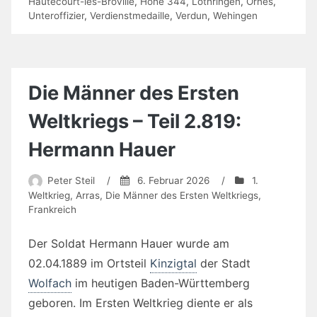
Hautecourt-lès-Broville
,
Höhe 344
,
Lothringen
,
Ornes
,
Unteroffizier
,
Verdienstmedaille
,
Verdun
,
Wehingen
Die Männer des Ersten
Weltkriegs – Teil 2.819:
Hermann Hauer
Peter Steil
/
6. Februar 2026
/
1.
Weltkrieg
,
Arras
,
Die Männer des Ersten Weltkriegs
,
Frankreich
Der Soldat Hermann Hauer wurde am
02.04.1889 im Ortsteil
Kinzigtal
der Stadt
Wolfach
im heutigen Baden-Württemberg
geboren. Im Ersten Weltkrieg diente er als