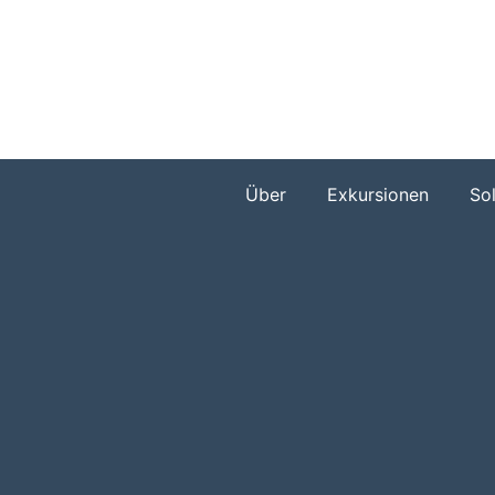
Zum
Inhalt
springen
Über
Exkursionen
So