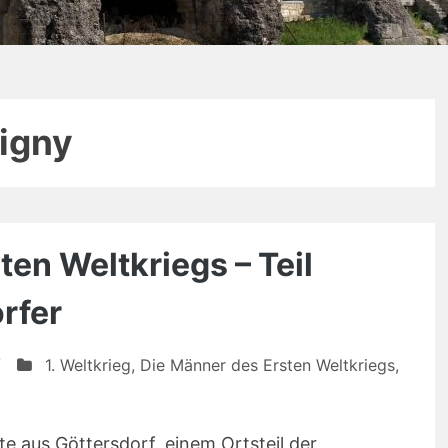
ligny
en Weltkriegs – Teil
rfer
/
1. Weltkrieg
,
Die Männer des Ersten Weltkriegs
,
e aus Göttersdorf, einem Ortsteil der