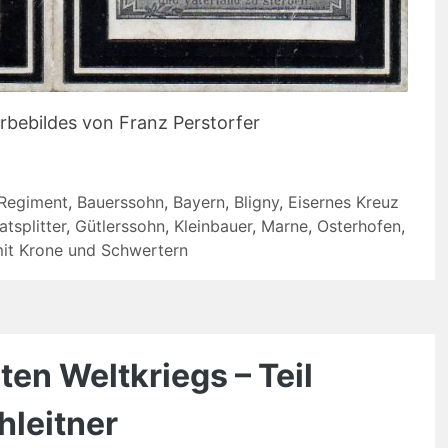
rbebildes von Franz Perstorfer
-Regiment
,
Bauerssohn
,
Bayern
,
Bligny
,
Eisernes Kreuz
tsplitter
,
Gütlerssohn
,
Kleinbauer
,
Marne
,
Osterhofen
,
mit Krone und Schwertern
en Weltkriegs – Teil
hleitner