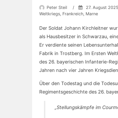
Peter Steil
/
27. August 202
Weltkriegs
,
Frankreich
,
Marne
Der Soldat Johann Kirchleitner wu
als Hausbesitzer in Schwarzau, ei
Er verdiente seinen Lebensunterhal
Fabrik in Trostberg. Im Ersten Weltk
des 26. bayerischen Infanterie-Regi
Jahren nach vier Jahren Kriegsdien
Über den Todestag und die Todesum
Regimentsgeschichte des 26. bayer
„Stellungskämpfe im Courmon