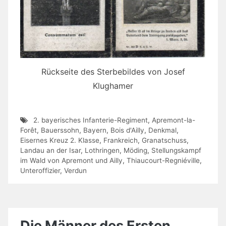
Rückseite des Sterbebildes von Josef
Klughamer
2. bayerisches Infanterie-Regiment
,
Apremont-la-
Forêt
,
Bauerssohn
,
Bayern
,
Bois d'Ailly
,
Denkmal
,
Eisernes Kreuz 2. Klasse
,
Frankreich
,
Granatschuss
,
Landau an der Isar
,
Lothringen
,
Möding
,
Stellungskampf
im Wald von Apremont und Ailly
,
Thiaucourt-Regniéville
,
Unteroffizier
,
Verdun
Die Männer des Ersten