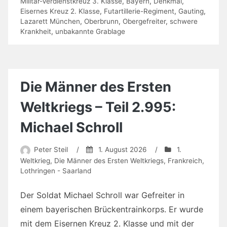
Militär-Verdienstkreuz 3. Klasse
,
Bayern
,
Denkmal
,
Eisernes Kreuz 2. Klasse
,
Futartillerie-Regiment
,
Gauting
,
Lazarett München
,
Oberbrunn
,
Obergefreiter
,
schwere
Krankheit
,
unbakannte Grablage
Die Männer des Ersten
Weltkriegs – Teil 2.995:
Michael Schroll
Peter Steil
/
1. August 2026
/
1.
Weltkrieg
,
Die Männer des Ersten Weltkriegs
,
Frankreich
,
Lothringen - Saarland
Der Soldat Michael Schroll war Gefreiter in
einem bayerischen Brückentrainkorps. Er wurde
mit dem Eisernen Kreuz 2. Klasse und mit der