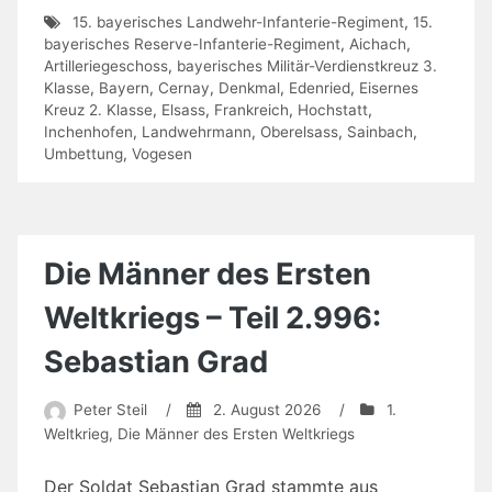
15. bayerisches Landwehr-Infanterie-Regiment
,
15.
bayerisches Reserve-Infanterie-Regiment
,
Aichach
,
Artilleriegeschoss
,
bayerisches Militär-Verdienstkreuz 3.
Klasse
,
Bayern
,
Cernay
,
Denkmal
,
Edenried
,
Eisernes
Kreuz 2. Klasse
,
Elsass
,
Frankreich
,
Hochstatt
,
Inchenhofen
,
Landwehrmann
,
Oberelsass
,
Sainbach
,
Umbettung
,
Vogesen
Die Männer des Ersten
Weltkriegs – Teil 2.996:
Sebastian Grad
Peter Steil
/
2. August 2026
/
1.
Weltkrieg
,
Die Männer des Ersten Weltkriegs
Der Soldat Sebastian Grad stammte aus