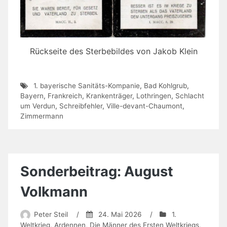
Rückseite des Sterbebildes von Jakob Klein
1. bayerische Sanitäts-Kompanie
,
Bad Kohlgrub
,
Bayern
,
Frankreich
,
Krankenträger
,
Lothringen
,
Schlacht
um Verdun
,
Schreibfehler
,
Ville-devant-Chaumont
,
Zimmermann
Sonderbeitrag: August
Volkmann
Peter Steil
/
24. Mai 2026
/
1.
Weltkrieg
,
Ardennen
,
Die Männer des Ersten Weltkriegs
,