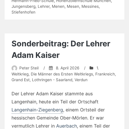
Hermann-Frieb-Schule
,
Hohenzollernschule München
,
Jungensberg
,
Lehrer
,
Menen
,
Mesen
,
Messines
,
Stiefenhofen
Sonderbeitrag: Der Lehrer
Adam Kaiser
Peter Steil
/
8. April 2026
/
1.
Weltkrieg
,
Die Männer des Ersten Weltkriegs
,
Frankreich
,
Grand Est
,
Lothringen - Saarland
,
Verdun
Der Lehrer Adam Kaiser stammte aus
Langenhain, heute ein Teil der Ortschaft
Langenhain-Ziegenberg
, einem Ortsteil der
hessischen Gemeinde Ober-Mörlen. Er war
vermutlich Lehrer in
Auerbach
, einem Teil der