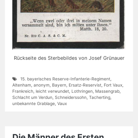
Rückseite des Sterbebildes von Josef Grünauer
15. bayerisches Reserve-Infanterie-Regiment
,
Altenham
,
anonym
,
Bayern
,
Ersatz-Reservist
,
Fort Vaux
,
Frankreich
,
leicht verwundet
,
Lothringen
,
Massengrab
,
Schlacht um Verdun
,
Schneiderssohn
,
Tacherting
,
unbekannte Grablage
,
Vaux
Die Männer des Ersten