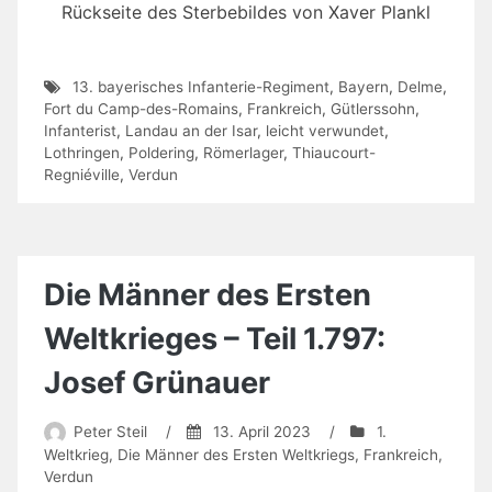
Rückseite des Sterbebildes von Xaver Plankl
13. bayerisches Infanterie-Regiment
,
Bayern
,
Delme
,
Fort du Camp-des-Romains
,
Frankreich
,
Gütlerssohn
,
Infanterist
,
Landau an der Isar
,
leicht verwundet
,
Lothringen
,
Poldering
,
Römerlager
,
Thiaucourt-
Regniéville
,
Verdun
Die Männer des Ersten
Weltkrieges – Teil 1.797:
Josef Grünauer
Peter Steil
/
13. April 2023
/
1.
Weltkrieg
,
Die Männer des Ersten Weltkriegs
,
Frankreich
,
Verdun