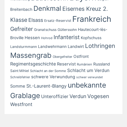
Denkmal
Eisernes Kreuz 2.
Breitenbach
Frankreich
Klasse
Elsass
Ersatz-Reservist
Gefreiter
Hautecourt-lès-
Granatschuss
Gütlerssohn
Infanterist
Broville
Hessen
Kopfschuss
Hohrod
Lothringen
Landwirt
Landwehrmann
Landsturmmann
Massengrab
Ostfront
Obergefreiter
Regimentsgeschichte
Reservist
Russland
Rumänien
Schlacht um Verdun
Saint Mihiel
Schlacht an der Somme
schwere Verwundung
Schreibfehler
schwer verwundet
unbekannte
St.-Laurent-Blangy
Somme
Grablage
Vogesen
Verdun
Unteroffizier
Westfront