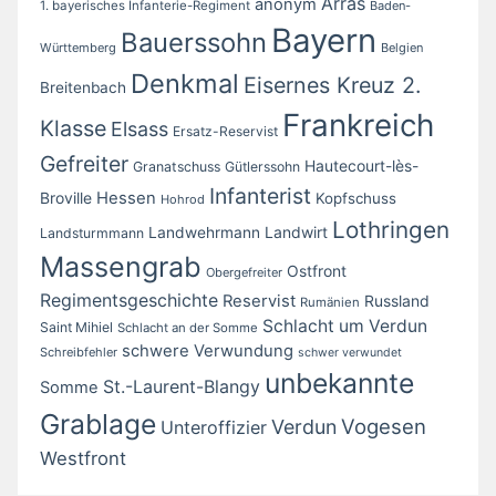
Arras
anonym
1. bayerisches Infanterie-Regiment
Baden-
Bayern
Bauerssohn
Württemberg
Belgien
Denkmal
Eisernes Kreuz 2.
Breitenbach
Frankreich
Klasse
Elsass
Ersatz-Reservist
Gefreiter
Hautecourt-lès-
Granatschuss
Gütlerssohn
Infanterist
Broville
Hessen
Kopfschuss
Hohrod
Lothringen
Landwirt
Landwehrmann
Landsturmmann
Massengrab
Ostfront
Obergefreiter
Regimentsgeschichte
Reservist
Russland
Rumänien
Schlacht um Verdun
Saint Mihiel
Schlacht an der Somme
schwere Verwundung
Schreibfehler
schwer verwundet
unbekannte
St.-Laurent-Blangy
Somme
Grablage
Vogesen
Verdun
Unteroffizier
Westfront