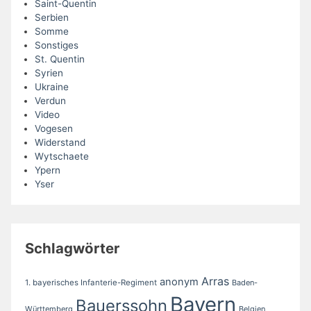
Saint-Quentin
Serbien
Somme
Sonstiges
St. Quentin
Syrien
Ukraine
Verdun
Video
Vogesen
Widerstand
Wytschaete
Ypern
Yser
Schlagwörter
Arras
anonym
1. bayerisches Infanterie-Regiment
Baden-
Bayern
Bauerssohn
Württemberg
Belgien