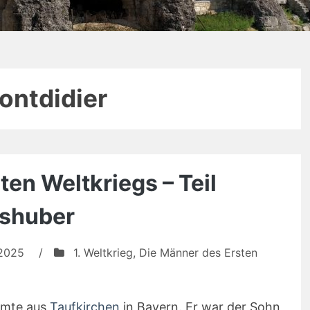
ontdidier
en Weltkriegs – Teil
ishuber
 2025
/
1. Weltkrieg
,
Die Männer des Ersten
mmte aus
Taufkirchen
in Bayern. Er war der Sohn