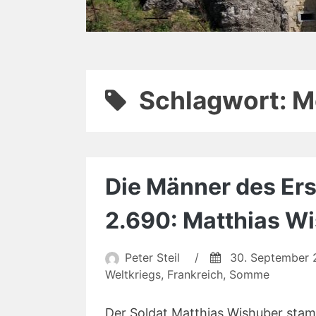
Schlagwort:
M
Die Männer des Erst
2.690: Matthias W
Peter Steil
/
30. September
Weltkriegs
,
Frankreich
,
Somme
Der Soldat Matthias Wishuber sta