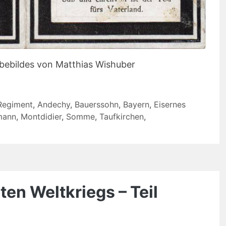
rbebildes von Matthias Wishuber
-Regiment
,
Andechy
,
Bauerssohn
,
Bayern
,
Eisernes
mann
,
Montdidier
,
Somme
,
Taufkirchen
,
en Weltkriegs – Teil