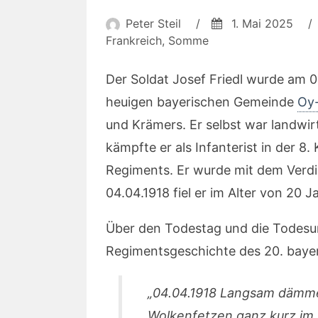
Peter Steil
/
1. Mai 2025
/
Frankreich
,
Somme
Der Soldat Josef Friedl wurde am 0
heuigen bayerischen Gemeinde
Oy-
und Krämers. Er selbst war landwirt
kämpfte er als Infanterist in der 8
Regiments. Er wurde mit dem Verdi
04.04.1918 fiel er im Alter von 20 
Über den Todestag und die Todesum
Regimentsgeschichte des 20. bayer
„04.04.1918 Langsam dämme
Wolkenfetzen ganz kurz im 