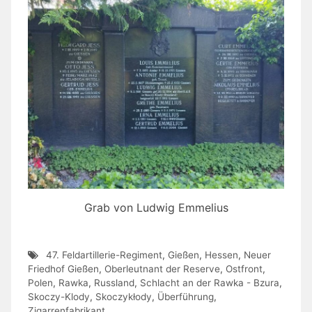
Grab von Ludwig Emmelius
47. Feldartillerie-Regiment
,
Gießen
,
Hessen
,
Neuer
Friedhof Gießen
,
Oberleutnant der Reserve
,
Ostfront
,
Polen
,
Rawka
,
Russland
,
Schlacht an der Rawka - Bzura
,
Skoczy-Klody
,
Skoczykłody
,
Überführung
,
Zigarrenfabrikant