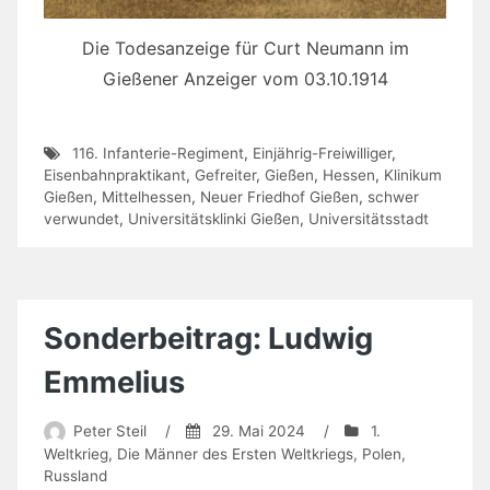
Die Todesanzeige für Curt Neumann im
Gießener Anzeiger vom 03.10.1914
116. Infanterie-Regiment
,
Einjährig-Freiwilliger
,
Eisenbahnpraktikant
,
Gefreiter
,
Gießen
,
Hessen
,
Klinikum
Gießen
,
Mittelhessen
,
Neuer Friedhof Gießen
,
schwer
verwundet
,
Universitätsklinki Gießen
,
Universitätsstadt
Sonderbeitrag: Ludwig
Emmelius
Peter Steil
/
29. Mai 2024
/
1.
Weltkrieg
,
Die Männer des Ersten Weltkriegs
,
Polen
,
Russland