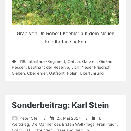
Grab von Dr. Robert Koehler auf dem Neuen
Friedhof in Gießen
118. Infanterie-Regiment
,
Cetula
,
Galizien
,
Gießen
,
Hessen
,
Leutnant der Reserve
,
Lich
,
Neuer Friedhof
Gießen
,
Oberlehrer
,
Ostfront
,
Polen
,
Überführung
Sonderbeitrag: Karl Stein
Peter Steil
/
27. Mai 2024
/
1.
Weltkrieg
,
Die Männer des Ersten Weltkriegs
,
Frankreich
,
Grand Est
,
Lothringen - Saarland
,
Verdun