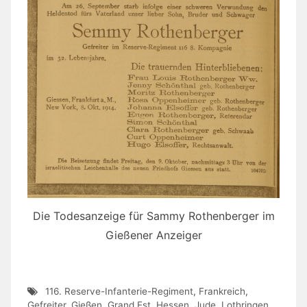
Die Todesanzeige für Sammy Rothenberger im
Gießener Anzeiger
116. Reserve-Infanterie-Regiment
,
Frankreich
,
Gefreiter
,
Gießen
,
Grand Est
,
Hessen
,
Jude
,
Lothringen
,