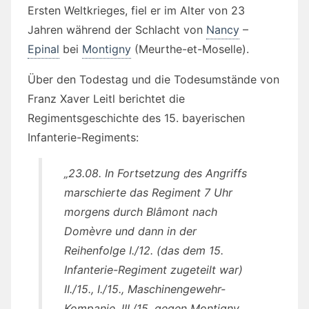
Ersten Weltkrieges, fiel er im Alter von 23
Jahren während der Schlacht von
Nancy
–
Epinal
bei
Montigny
(Meurthe-et-Moselle).
Über den Todestag und die Todesumstände von
Franz Xaver Leitl berichtet die
Regimentsgeschichte des 15. bayerischen
Infanterie-Regiments:
„23.08. In Fortsetzung des Angriffs
marschierte das Regiment 7 Uhr
morgens durch Blâmont nach
Domèvre und dann in der
Reihenfolge I./12. (das dem 15.
Infanterie-Regiment zugeteilt war)
II./15., I./15., Maschinengewehr-
Kompanie, III./15. gegen Montigny