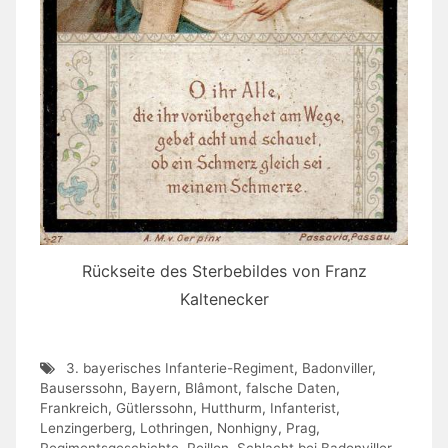
Rückseite des Sterbebildes von Franz
Kaltenecker
3. bayerisches Infanterie-Regiment
,
Badonviller
,
Bauserssohn
,
Bayern
,
Blâmont
,
falsche Daten
,
Frankreich
,
Gütlerssohn
,
Hutthurm
,
Infanterist
,
Lenzingerberg
,
Lothringen
,
Nonhigny
,
Prag
,
Regimentsgeschichte
,
Reillon
,
Schlacht bei Badonviller
,