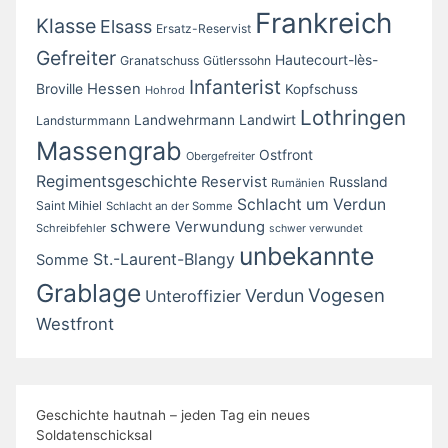
Frankreich
Klasse
Elsass
Ersatz-Reservist
Gefreiter
Hautecourt-lès-
Granatschuss
Gütlerssohn
Infanterist
Broville
Hessen
Kopfschuss
Hohrod
Lothringen
Landwirt
Landwehrmann
Landsturmmann
Massengrab
Ostfront
Obergefreiter
Regimentsgeschichte
Reservist
Russland
Rumänien
Schlacht um Verdun
Saint Mihiel
Schlacht an der Somme
schwere Verwundung
Schreibfehler
schwer verwundet
unbekannte
St.-Laurent-Blangy
Somme
Grablage
Vogesen
Verdun
Unteroffizier
Westfront
Geschichte hautnah – jeden Tag ein neues
Soldatenschicksal