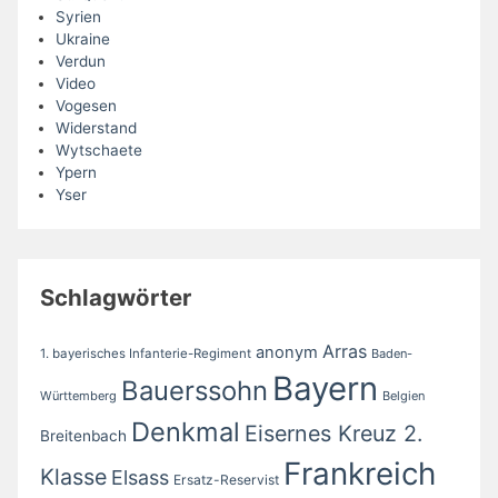
Syrien
Ukraine
Verdun
Video
Vogesen
Widerstand
Wytschaete
Ypern
Yser
Schlagwörter
Arras
anonym
1. bayerisches Infanterie-Regiment
Baden-
Bayern
Bauerssohn
Württemberg
Belgien
Denkmal
Eisernes Kreuz 2.
Breitenbach
Frankreich
Klasse
Elsass
Ersatz-Reservist