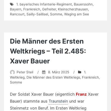
1. bayerisches Infanterie-Regiment
,
Bauerssohn
,
Bayern
,
Frankreich
,
Gefreiter
,
Kleinscherzhausen
,
Rancourt
,
Sailly-Saillisel
,
Somme
,
Waging am See
Die Männer des Ersten
Weltkriegs – Teil 2.485:
Xaver Bauer
Peter Steil
/
8. März 2025
/
1.
Weltkrieg
,
Die Männer des Ersten Weltkriegs
,
Frankreich
,
Somme
Der Soldat Xaver Bauer (eigentlich
Franz
Xaver
Bauer) stammte aus
Traunstein
und war
Steinmetz von Beruf. Im Ersten Weltkrieg