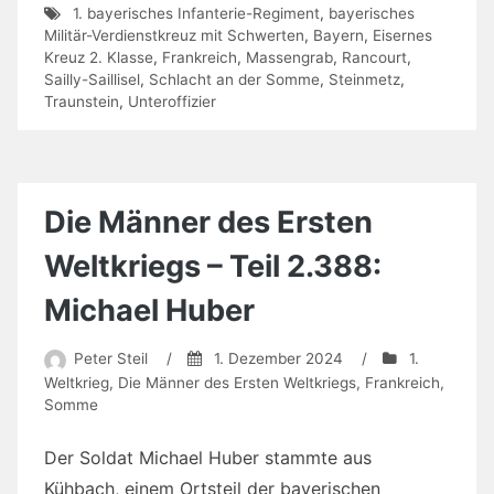
1. bayerisches Infanterie-Regiment
,
bayerisches
Militär-Verdienstkreuz mit Schwerten
,
Bayern
,
Eisernes
Kreuz 2. Klasse
,
Frankreich
,
Massengrab
,
Rancourt
,
Sailly-Saillisel
,
Schlacht an der Somme
,
Steinmetz
,
Traunstein
,
Unteroffizier
Die Männer des Ersten
Weltkriegs – Teil 2.388:
Michael Huber
Peter Steil
/
1. Dezember 2024
/
1.
Weltkrieg
,
Die Männer des Ersten Weltkriegs
,
Frankreich
,
Somme
Der Soldat Michael Huber stammte aus
Kühbach, einem Ortsteil der bayerischen