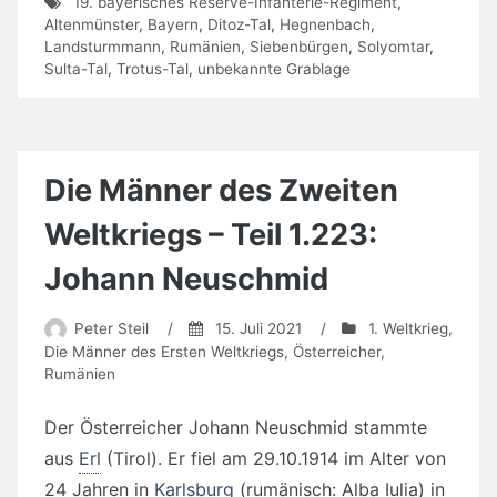
19. bayerisches Reserve-Infanterie-Regiment
,
Altenmünster
,
Bayern
,
Ditoz-Tal
,
Hegnenbach
,
Landsturmmann
,
Rumänien
,
Siebenbürgen
,
Solyomtar
,
Sulta-Tal
,
Trotus-Tal
,
unbekannte Grablage
Die Männer des Zweiten
Weltkriegs – Teil 1.223:
Johann Neuschmid
Peter Steil
/
15. Juli 2021
/
1. Weltkrieg
,
Die Männer des Ersten Weltkriegs
,
Österreicher
,
Rumänien
Der Österreicher Johann Neuschmid stammte
aus
Erl
(Tirol). Er fiel am 29.10.1914 im Alter von
24 Jahren in
Karlsburg
(rumänisch: Alba Iulia) in