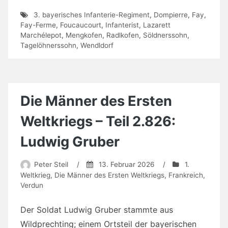
3. bayerisches Infanterie-Regiment
,
Dompierre
,
Fay
,
Fay-Ferme
,
Foucaucourt
,
Infanterist
,
Lazarett
Marchélepot
,
Mengkofen
,
Radlkofen
,
Söldnerssohn
,
Tagelöhnerssohn
,
Wendldorf
Die Männer des Ersten
Weltkriegs – Teil 2.826:
Ludwig Gruber
Peter Steil
/
13. Februar 2026
/
1.
Weltkrieg
,
Die Männer des Ersten Weltkriegs
,
Frankreich
,
Verdun
Der Soldat Ludwig Gruber stammte aus
Wildprechting; einem Ortsteil der bayerischen