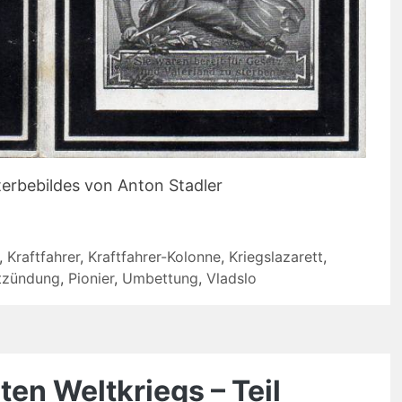
terbebildes von Anton Stadler
,
Kraftfahrer
,
Kraftfahrer-Kolonne
,
Kriegslazarett
,
tzündung
,
Pionier
,
Umbettung
,
Vladslo
en Weltkriegs – Teil