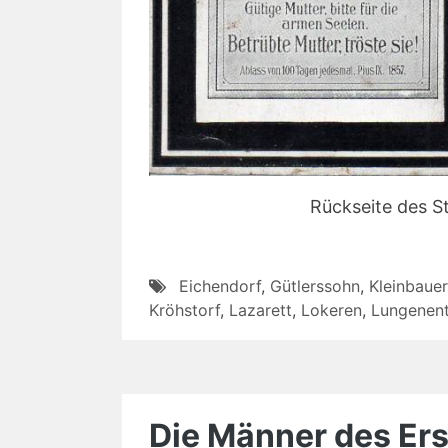
Rückseite des S
Eichendorf
,
Gütlerssohn
,
Kleinbauer
Kröhstorf
,
Lazarett
,
Lokeren
,
Lungenen
Die Männer des Erst