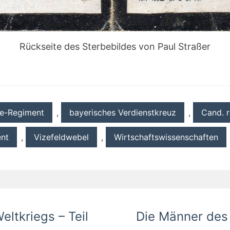
Rückseite des Sterbebildes von Paul Straßer
ie-Regiment
,
bayerisches Verdienstkreuz
,
Cand. r
ent
,
Vizefeldwebel
,
Wirtschaftswissenschaften
ltkriegs – Teil
Die Männer des 