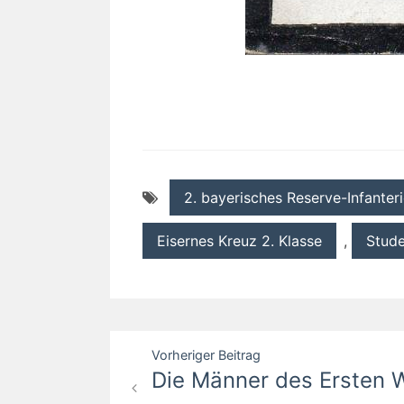
2. bayerisches Reserve-Infanter
Eisernes Kreuz 2. Klasse
,
Stud
Beitragsnavigation
Vorheriger Beitrag
Die Männer des Ersten We