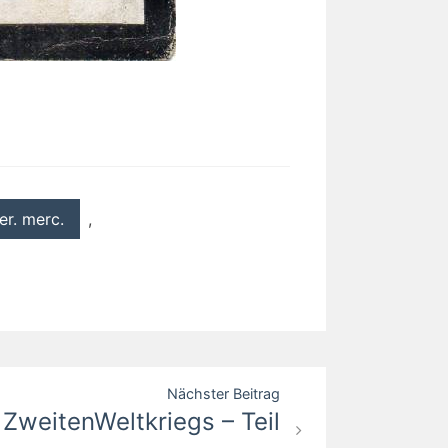
er. merc.
,
Nächster Beitrag
ZweitenWeltkriegs – Teil