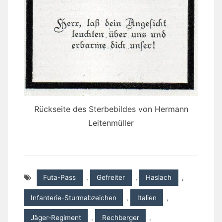
Rückseite des Sterbebildes von Hermann
Leitenmüller
Futa-Pass
,
Gefreiter
,
Haslach
,
Infanterie-Sturmabzeichen
,
Italien
,
Jäger-Regiment
,
Rechberger
,