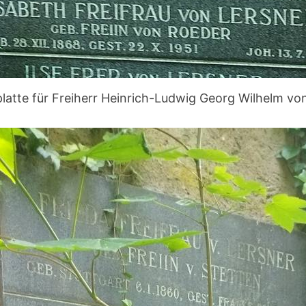
atte für Freiherr Heinrich-Ludwig Georg Wilhelm vo