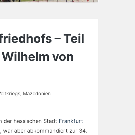
riedhofs – Teil
g Wilhelm von
eltkriegs
,
Mazedonien
n der hessischen Stadt
Frankfurt
t, war aber abkommandiert zur 34.