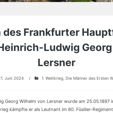
 des Frankfurter Hauptf
 Heinrich-Ludwig Geor
Lersner
21. Juni 2024
/
1. Weltkrieg
,
Die Männer des Ersten W
wig Georg Wilhelm von Lersner wurde am 25.05.1897 i
rieg kämpfte er als Leutnant im 80. Füsilier-Regimen