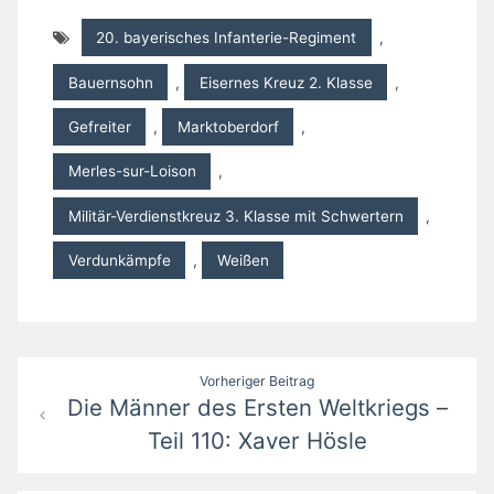
20. bayerisches Infanterie-Regiment
,
Bauernsohn
,
Eisernes Kreuz 2. Klasse
,
Gefreiter
,
Marktoberdorf
,
Merles-sur-Loison
,
Militär-Verdienstkreuz 3. Klasse mit Schwertern
,
Verdunkämpfe
,
Weißen
Beitragsnavigation
Vorheriger Beitrag
Die Männer des Ersten Weltkriegs –
Teil 110: Xaver Hösle