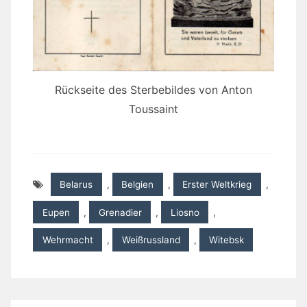
Rückseite des Sterbebildes von Anton
Toussaint
Belarus
,
Belgien
,
Erster Weltkrieg
,
Eupen
,
Grenadier
,
Liosno
,
Wehrmacht
,
Weißrussland
,
Witebsk