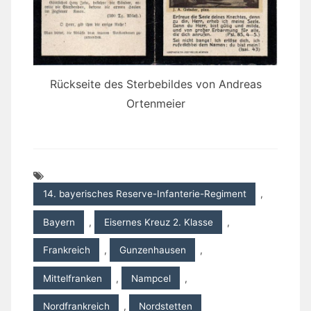
Rückseite des Sterbebildes von Andreas
Ortenmeier
14. bayerisches Reserve-Infanterie-Regiment
,
Bayern
,
Eisernes Kreuz 2. Klasse
,
Frankreich
,
Gunzenhausen
,
Mittelfranken
,
Nampcel
,
Nordfrankreich
,
Nordstetten