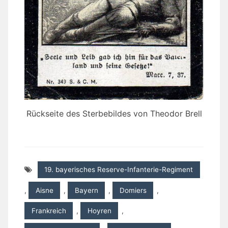
Rückseite des Sterbebildes von Theodor Brell
19. bayerisches Reserve-Infanterie-Regiment
,
Aisne
,
Bayern
,
Domiers
,
Frankreich
,
Hoyren
,