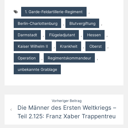
1. Garde-Feldartillerie-Regiment
,
Berlin-Charlottenburg
,
Blutvergiftung
,
Darmstadt
,
Flügeladjutant
,
Hessen
,
Kaiser Wilhelm II
,
Krankheit
,
Oberst
,
Operation
,
Regimentskommandeur
,
unbekannte Grablage
Beitragsnavigation
Vorheriger Beitrag
Die Männer des Ersten Weltkriegs –
Teil 2.125: Franz Xaber Trappentreu