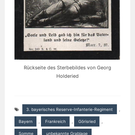
Rückseite des Sterbebildes von Georg
Holderied
3. bayerisches Reserve-Infanterie-Regiment
,
Bayern
,
Frankreich
,
Görisried
,
Somme
,
unbekannte Grablage