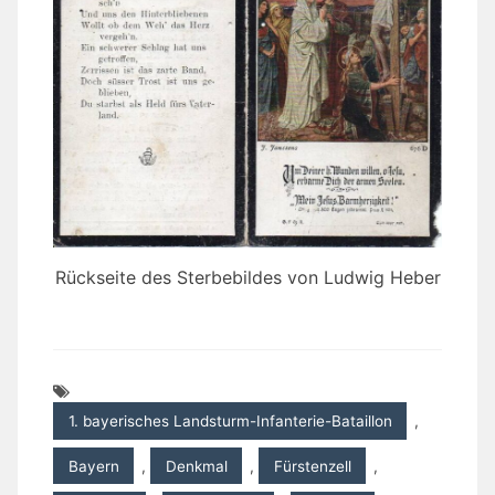
Rückseite des Sterbebildes von Ludwig Heber
1. bayerisches Landsturm-Infanterie-Bataillon
,
Bayern
,
Denkmal
,
Fürstenzell
,