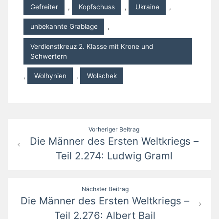
Gefreiter
,
Kopfschuss
,
Ukraine
,
unbekannte Grablage
,
Verdienstkreuz 2. Klasse mit Krone und
Schwertern
,
Wolhynien
,
Wolschek
Beitragsnavigation
Vorheriger Beitrag
Die Männer des Ersten Weltkriegs –
Teil 2.274: Ludwig Graml
Nächster Beitrag
Die Männer des Ersten Weltkriegs –
Teil 2.276: Albert Bail