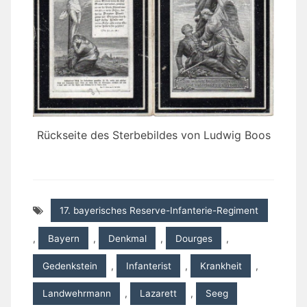
Rückseite des Sterbebildes von Ludwig Boos
17. bayerisches Reserve-Infanterie-Regiment
,
Bayern
,
Denkmal
,
Dourges
,
Gedenkstein
,
Infanterist
,
Krankheit
,
Landwehrmann
,
Lazarett
,
Seeg