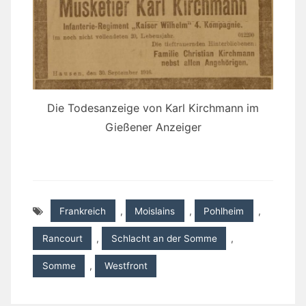
Die Todesanzeige von Karl Kirchmann im
Gießener Anzeiger
Frankreich
,
Moislains
,
Pohlheim
,
Rancourt
,
Schlacht an der Somme
,
Somme
,
Westfront