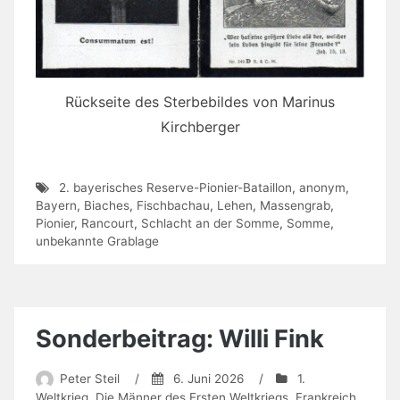
Rückseite des Sterbebildes von Marinus
Kirchberger
2. bayerisches Reserve-Pionier-Bataillon
,
anonym
,
Bayern
,
Biaches
,
Fischbachau
,
Lehen
,
Massengrab
,
Pionier
,
Rancourt
,
Schlacht an der Somme
,
Somme
,
unbekannte Grablage
Sonderbeitrag: Willi Fink
Peter Steil
/
6. Juni 2026
/
1.
Weltkrieg
,
Die Männer des Ersten Weltkriegs
,
Frankreich
,