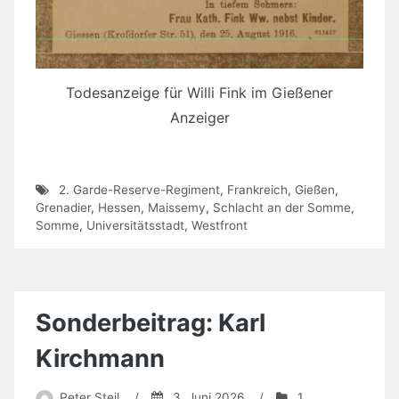
Todesanzeige für Willi Fink im Gießener
Anzeiger
2. Garde-Reserve-Regiment
,
Frankreich
,
Gießen
,
Grenadier
,
Hessen
,
Maissemy
,
Schlacht an der Somme
,
Somme
,
Universitätsstadt
,
Westfront
Sonderbeitrag: Karl
Kirchmann
Peter Steil
/
3. Juni 2026
/
1.