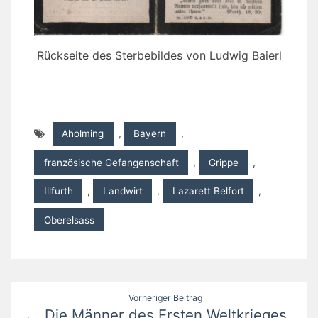
Rückseite des Sterbebildes von Ludwig Baierl
Aholming
,
Bayern
,
französische Gefangenschaft
,
Grippe
,
Illfurth
,
Landwirt
,
Lazarett Belfort
,
Oberelsass
Beitragsnavigation
Vorheriger Beitrag
Die Männer des Ersten Weltkrieges