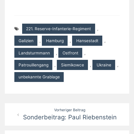
221. Reserve-Infanterie-Regiment
,
Galizien
,
Hamburg
,
Hansestadt
,
Landsturmmann
,
Ostfront
,
Patrouillengang
,
Siemikowce
,
Ukraine
,
unbekannte Grablage
Beitragsnavigation
Vorheriger Beitrag
Sonderbeitrag: Paul Riebenstein