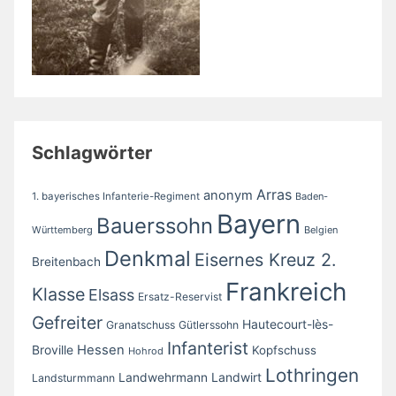
Schlagwörter
Arras
anonym
1. bayerisches Infanterie-Regiment
Baden-
Bayern
Bauerssohn
Württemberg
Belgien
Denkmal
Eisernes Kreuz 2.
Breitenbach
Frankreich
Klasse
Elsass
Ersatz-Reservist
Gefreiter
Hautecourt-lès-
Granatschuss
Gütlerssohn
Infanterist
Broville
Hessen
Kopfschuss
Hohrod
Lothringen
Landwirt
Landwehrmann
Landsturmmann