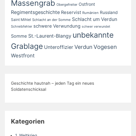
Massengrab
Ostfront
Obergefreiter
Regimentsgeschichte
Reservist
Russland
Rumänien
Schlacht um Verdun
Saint Mihiel
Schlacht an der Somme
schwere Verwundung
Schreibfehler
schwer verwundet
unbekannte
St.-Laurent-Blangy
Somme
Grablage
Vogesen
Verdun
Unteroffizier
Westfront
Geschichte hautnah – jeden Tag ein neues
Soldatenschicksal
Kategorien
1. Weltkrieg