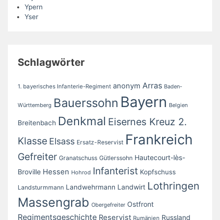
Ypern
Yser
Schlagwörter
Arras
anonym
1. bayerisches Infanterie-Regiment
Baden-
Bayern
Bauerssohn
Württemberg
Belgien
Denkmal
Eisernes Kreuz 2.
Breitenbach
Frankreich
Klasse
Elsass
Ersatz-Reservist
Gefreiter
Hautecourt-lès-
Granatschuss
Gütlerssohn
Infanterist
Broville
Hessen
Kopfschuss
Hohrod
Lothringen
Landwirt
Landwehrmann
Landsturmmann
Massengrab
Ostfront
Obergefreiter
Regimentsgeschichte
Reservist
Russland
Rumänien