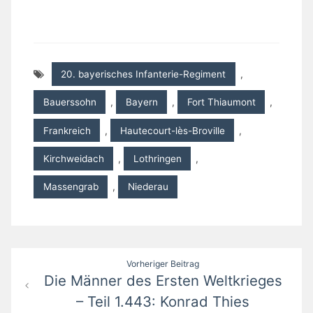
20. bayerisches Infanterie-Regiment
,
Bauerssohn
,
Bayern
,
Fort Thiaumont
,
Frankreich
,
Hautecourt-lès-Broville
,
Kirchweidach
,
Lothringen
,
Massengrab
,
Niederau
Beitragsnavigation
Vorheriger Beitrag
Die Männer des Ersten Weltkrieges
– Teil 1.443: Konrad Thies