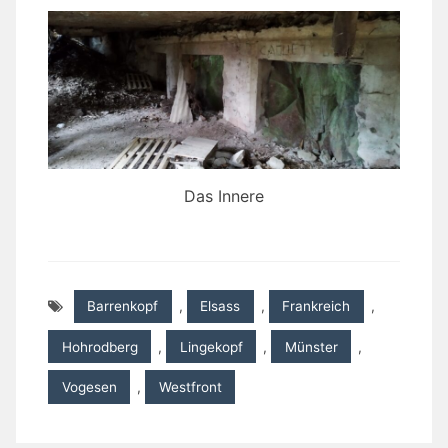
Das Innere
Barrenkopf
,
Elsass
,
Frankreich
,
Hohrodberg
,
Lingekopf
,
Münster
,
Vogesen
,
Westfront