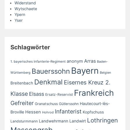
Widerstand
Wytschaete
Ypern
Yser
Schlagwörter
Arras
anonym
1. bayerisches Infanterie-Regiment
Baden-
Bayern
Bauerssohn
Württemberg
Belgien
Denkmal
Eisernes Kreuz 2.
Breitenbach
Frankreich
Klasse
Elsass
Ersatz-Reservist
Gefreiter
Hautecourt-lès-
Granatschuss
Gütlerssohn
Infanterist
Broville
Hessen
Kopfschuss
Hohrod
Lothringen
Landwirt
Landwehrmann
Landsturmmann