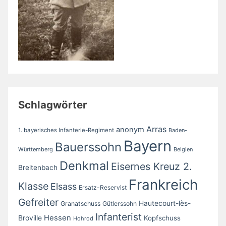
Schlagwörter
Arras
anonym
1. bayerisches Infanterie-Regiment
Baden-
Bayern
Bauerssohn
Württemberg
Belgien
Denkmal
Eisernes Kreuz 2.
Breitenbach
Frankreich
Klasse
Elsass
Ersatz-Reservist
Gefreiter
Hautecourt-lès-
Granatschuss
Gütlerssohn
Infanterist
Broville
Hessen
Kopfschuss
Hohrod