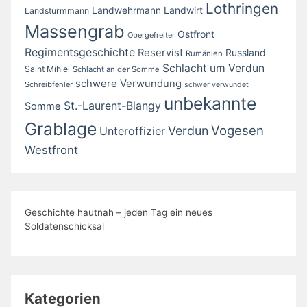
Lothringen
Landwirt
Landwehrmann
Landsturmmann
Massengrab
Ostfront
Obergefreiter
Regimentsgeschichte
Reservist
Russland
Rumänien
Schlacht um Verdun
Saint Mihiel
Schlacht an der Somme
schwere Verwundung
Schreibfehler
schwer verwundet
unbekannte
St.-Laurent-Blangy
Somme
Grablage
Vogesen
Verdun
Unteroffizier
Westfront
Geschichte hautnah – jeden Tag ein neues
Soldatenschicksal
Kategorien