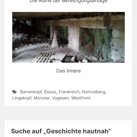
Die Ruine der Befestigungsanlage
Das Innere
Barrenkopf
,
Elsass
,
Frankreich
,
Hohrodberg
,
Lingekopf
,
Münster
,
Vogesen
,
Westfront
Suche auf „Geschichte hautnah“