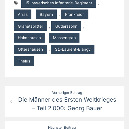
15. bayerisches Infanterie-Regiment
,
Arras
,
Bayern
,
Frankreich
,
Granatsplitter
,
Gütlerssohn
,
Haimhausen
,
Massengrab
,
Ottershausen
,
St.-Laurent-Blangy
,
Thelus
Beitragsnavigation
Vorheriger Beitrag
Die Männer des Ersten Weltkrieges
– Teil 2.000: Georg Bauer
Nächster Beitrag