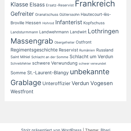
Frankreich
Klasse
Elsass
Ersatz-Reservist
Gefreiter
Hautecourt-lès-
Granatschuss
Gütlerssohn
Infanterist
Broville
Hessen
Kopfschuss
Hohrod
Lothringen
Landwirt
Landwehrmann
Landsturmmann
Massengrab
Ostfront
Obergefreiter
Regimentsgeschichte
Reservist
Russland
Rumänien
Schlacht um Verdun
Saint Mihiel
Schlacht an der Somme
schwere Verwundung
Schreibfehler
schwer verwundet
unbekannte
St.-Laurent-Blangy
Somme
Grablage
Vogesen
Verdun
Unteroffizier
Westfront
Stolz präsentiert von WordPress
|
Theme:
Bhari