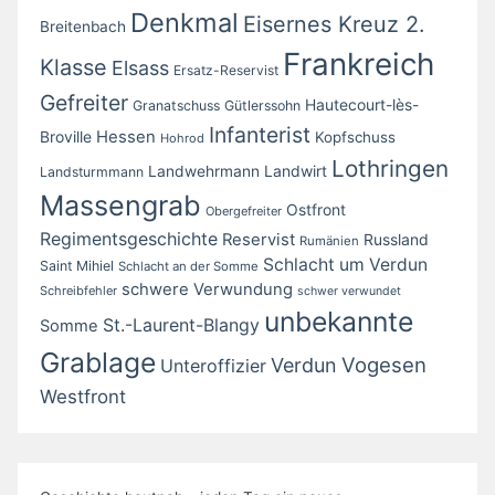
Denkmal
Eisernes Kreuz 2.
Breitenbach
Frankreich
Klasse
Elsass
Ersatz-Reservist
Gefreiter
Hautecourt-lès-
Granatschuss
Gütlerssohn
Infanterist
Broville
Hessen
Kopfschuss
Hohrod
Lothringen
Landwirt
Landwehrmann
Landsturmmann
Massengrab
Ostfront
Obergefreiter
Regimentsgeschichte
Reservist
Russland
Rumänien
Schlacht um Verdun
Saint Mihiel
Schlacht an der Somme
schwere Verwundung
Schreibfehler
schwer verwundet
unbekannte
St.-Laurent-Blangy
Somme
Grablage
Vogesen
Verdun
Unteroffizier
Westfront