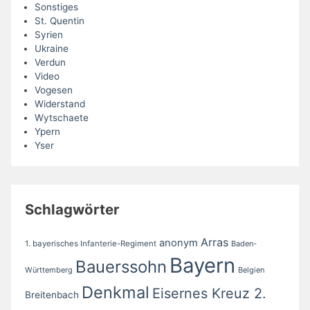
Sonstiges
St. Quentin
Syrien
Ukraine
Verdun
Video
Vogesen
Widerstand
Wytschaete
Ypern
Yser
Schlagwörter
Arras
anonym
1. bayerisches Infanterie-Regiment
Baden-
Bayern
Bauerssohn
Württemberg
Belgien
Denkmal
Eisernes Kreuz 2.
Breitenbach