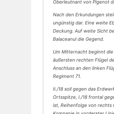
Oberleutnant von Pigenot die
Nach den Erkundungen stellt
ungünstig dar. Eine weite E
Deckung. Auf weite Sicht b
Balaceanul die Gegend.
Um Mitternacht beginnt die 
äußersten rechten Flügel der 
Anschluss an den linken Flüge
Regiment 71.
II./18 soll gegen das Erdwe
Ortsspitze, I./18 frontal ge
ist, Reihenfolge von rechts na
Kompanie in vorderster Linie