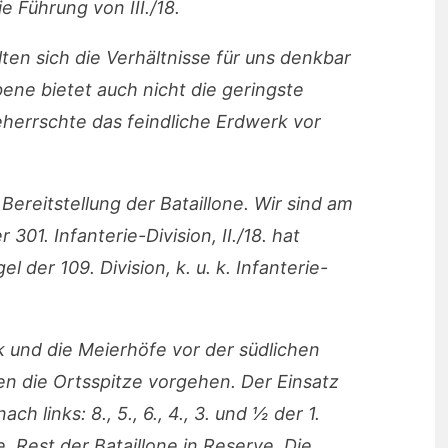
 Führung von III./18.
en sich die Verhältnisse für uns denkbar
bene bietet auch nicht die geringste
eherrschte das feindliche Erdwerk vor
Bereitstellung der Bataillone. Wir sind am
301. Infanterie-Division, II./18. hat
l der 109. Division, k. u. k. Infanterie-
rk und die Meierhöfe vor der südlichen
gen die Ortsspitze vorgehen. Der Einsatz
ch links: 8., 5., 6., 4., 3. und ½ der 1.
. Rest der Bataillone in Reserve. Die