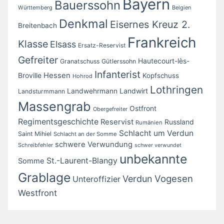
Bayern
Bauerssohn
Württemberg
Belgien
Denkmal
Eisernes Kreuz 2.
Breitenbach
Frankreich
Klasse
Elsass
Ersatz-Reservist
Gefreiter
Hautecourt-lès-
Granatschuss
Gütlerssohn
Infanterist
Broville
Hessen
Kopfschuss
Hohrod
Lothringen
Landwirt
Landwehrmann
Landsturmmann
Massengrab
Ostfront
Obergefreiter
Regimentsgeschichte
Reservist
Russland
Rumänien
Schlacht um Verdun
Saint Mihiel
Schlacht an der Somme
schwere Verwundung
Schreibfehler
schwer verwundet
unbekannte
St.-Laurent-Blangy
Somme
Grablage
Vogesen
Verdun
Unteroffizier
Westfront