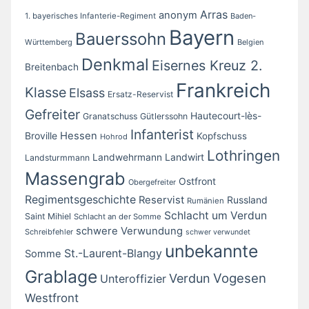
Arras
anonym
1. bayerisches Infanterie-Regiment
Baden-
Bayern
Bauerssohn
Württemberg
Belgien
Denkmal
Eisernes Kreuz 2.
Breitenbach
Frankreich
Klasse
Elsass
Ersatz-Reservist
Gefreiter
Hautecourt-lès-
Granatschuss
Gütlerssohn
Infanterist
Broville
Hessen
Kopfschuss
Hohrod
Lothringen
Landwirt
Landwehrmann
Landsturmmann
Massengrab
Ostfront
Obergefreiter
Regimentsgeschichte
Reservist
Russland
Rumänien
Schlacht um Verdun
Saint Mihiel
Schlacht an der Somme
schwere Verwundung
Schreibfehler
schwer verwundet
unbekannte
St.-Laurent-Blangy
Somme
Grablage
Vogesen
Verdun
Unteroffizier
Westfront