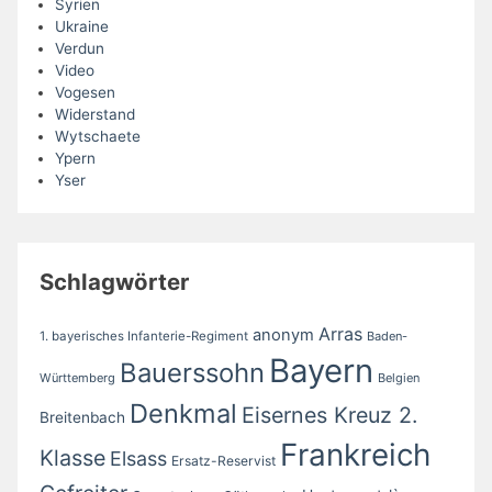
Syrien
Ukraine
Verdun
Video
Vogesen
Widerstand
Wytschaete
Ypern
Yser
Schlagwörter
Arras
anonym
1. bayerisches Infanterie-Regiment
Baden-
Bayern
Bauerssohn
Württemberg
Belgien
Denkmal
Eisernes Kreuz 2.
Breitenbach
Frankreich
Klasse
Elsass
Ersatz-Reservist