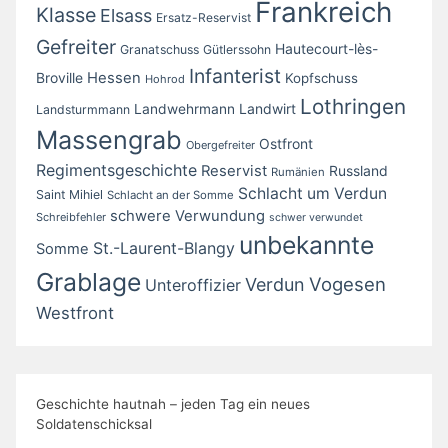
Frankreich
Klasse
Elsass
Ersatz-Reservist
Gefreiter
Hautecourt-lès-
Granatschuss
Gütlerssohn
Infanterist
Broville
Hessen
Kopfschuss
Hohrod
Lothringen
Landwirt
Landwehrmann
Landsturmmann
Massengrab
Ostfront
Obergefreiter
Regimentsgeschichte
Reservist
Russland
Rumänien
Schlacht um Verdun
Saint Mihiel
Schlacht an der Somme
schwere Verwundung
Schreibfehler
schwer verwundet
unbekannte
St.-Laurent-Blangy
Somme
Grablage
Vogesen
Verdun
Unteroffizier
Westfront
Geschichte hautnah – jeden Tag ein neues
Soldatenschicksal