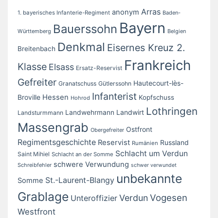
Arras
anonym
1. bayerisches Infanterie-Regiment
Baden-
Bayern
Bauerssohn
Württemberg
Belgien
Denkmal
Eisernes Kreuz 2.
Breitenbach
Frankreich
Klasse
Elsass
Ersatz-Reservist
Gefreiter
Hautecourt-lès-
Granatschuss
Gütlerssohn
Infanterist
Broville
Hessen
Kopfschuss
Hohrod
Lothringen
Landwirt
Landwehrmann
Landsturmmann
Massengrab
Ostfront
Obergefreiter
Regimentsgeschichte
Reservist
Russland
Rumänien
Schlacht um Verdun
Saint Mihiel
Schlacht an der Somme
schwere Verwundung
Schreibfehler
schwer verwundet
unbekannte
St.-Laurent-Blangy
Somme
Grablage
Vogesen
Verdun
Unteroffizier
Westfront